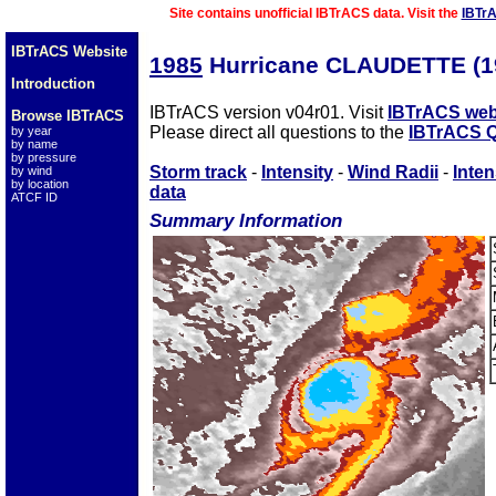
Site contains unofficial IBTrACS data. Visit the
IBTr
IBTrACS Website
1985
Hurricane CLAUDETTE (1
Introduction
IBTrACS version v04r01. Visit
IBTrACS web
Browse IBTrACS
Please direct all questions to the
IBTrACS Q
by year
by name
by pressure
Storm track
-
Intensity
-
Wind Radii
-
Inten
by wind
by location
data
ATCF ID
Summary Information