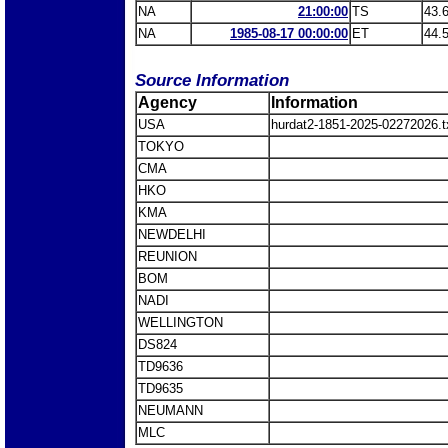
NA
21:00:00
TS
43.
NA
1985-08-17 00:00:00
ET
44.
Source Information
Agency
Information
USA
hurdat2-1851-2025-02272026
TOKYO
CMA
HKO
KMA
NEWDELHI
REUNION
BOM
NADI
WELLINGTON
DS824
TD9636
TD9635
NEUMANN
MLC