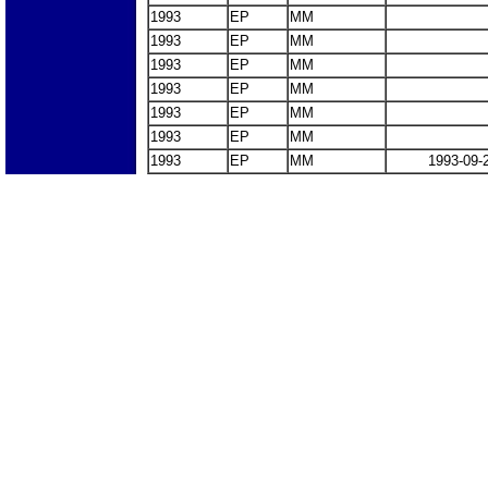
1993
EP
MM
1993
EP
MM
1993
EP
MM
1993
EP
MM
1993
EP
MM
1993
EP
MM
1993
EP
MM
1993-09-