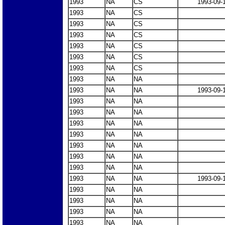
1993
NA
CS
1993-09-
1993
NA
CS
1993
NA
CS
1993
NA
CS
1993
NA
CS
1993
NA
CS
1993
NA
CS
1993
NA
NA
1993
NA
NA
1993-09-
1993
NA
NA
1993
NA
NA
1993
NA
NA
1993
NA
NA
1993
NA
NA
1993
NA
NA
1993
NA
NA
1993
NA
NA
1993-09-
1993
NA
NA
1993
NA
NA
1993
NA
NA
1993
NA
NA