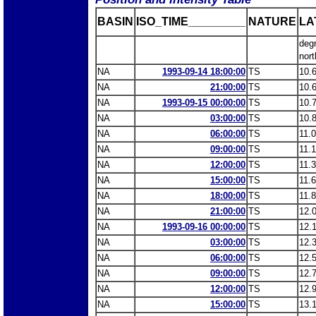
BASIN
ISO_TIME_________
NATURE
LA
deg
nort
NA
1993-09-14 18:00:00
TS
10.
NA
21:00:00
TS
10.
NA
1993-09-15 00:00:00
TS
10.
NA
03:00:00
TS
10.
NA
06:00:00
TS
11.
NA
09:00:00
TS
11.
NA
12:00:00
TS
11.
NA
15:00:00
TS
11.
NA
18:00:00
TS
11.
NA
21:00:00
TS
12.
NA
1993-09-16 00:00:00
TS
12.
NA
03:00:00
TS
12.
NA
06:00:00
TS
12.
NA
09:00:00
TS
12.
NA
12:00:00
TS
12.
NA
15:00:00
TS
13.