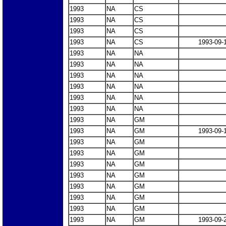
1993
NA
CS
1993
NA
CS
1993
NA
CS
1993
NA
CS
1993-09-
1993
NA
NA
1993
NA
NA
1993
NA
NA
1993
NA
NA
1993
NA
NA
1993
NA
NA
1993
NA
GM
1993
NA
GM
1993-09-
1993
NA
GM
1993
NA
GM
1993
NA
GM
1993
NA
GM
1993
NA
GM
1993
NA
GM
1993
NA
GM
1993
NA
GM
1993-09-