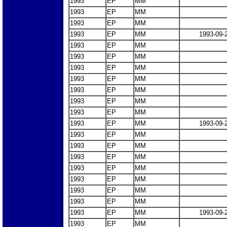
1993
EP
MM
1993
EP
MM
1993
EP
MM
1993
EP
MM
1993-09-
1993
EP
MM
1993
EP
MM
1993
EP
MM
1993
EP
MM
1993
EP
MM
1993
EP
MM
1993
EP
MM
1993
EP
MM
1993-09-
1993
EP
MM
1993
EP
MM
1993
EP
MM
1993
EP
MM
1993
EP
MM
1993
EP
MM
1993
EP
MM
1993
EP
MM
1993-09-
1993
EP
MM