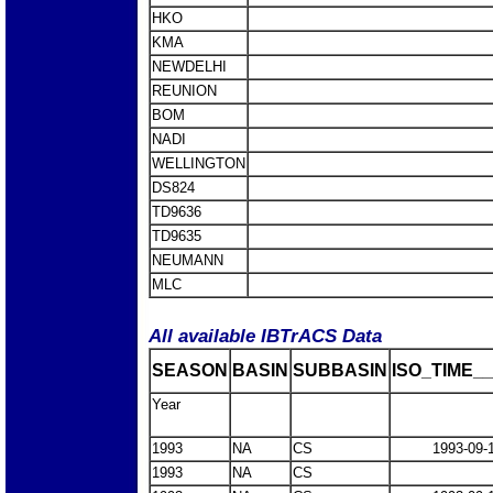
HKO
KMA
NEWDELHI
REUNION
BOM
NADI
WELLINGTON
DS824
TD9636
TD9635
NEUMANN
MLC
All available IBTrACS Data
SEASON
BASIN
SUBBASIN
ISO_TIME__
Year
1993
NA
CS
1993-09-
1993
NA
CS