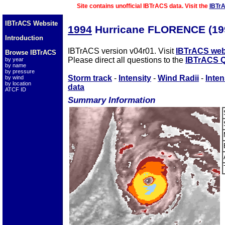
Site contains unofficial IBTrACS data. Visit the
IBTr
IBTrACS Website
1994
Hurricane FLORENCE (19
Introduction
IBTrACS version v04r01. Visit
IBTrACS web
Browse IBTrACS
Please direct all questions to the
IBTrACS Q
by year
by name
by pressure
Storm track
-
Intensity
-
Wind Radii
-
Inten
by wind
by location
data
ATCF ID
Summary Information