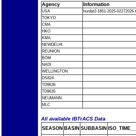
Agency
Information
USA
hurdat2-1851-2025-02272026
TOKYO
CMA
HKO
KMA
NEWDELHI
REUNION
BOM
NADI
WELLINGTON
DS824
TD9636
TD9635
NEUMANN
MLC
All available IBTrACS Data
SEASON
BASIN
SUBBASIN
ISO_TIME__