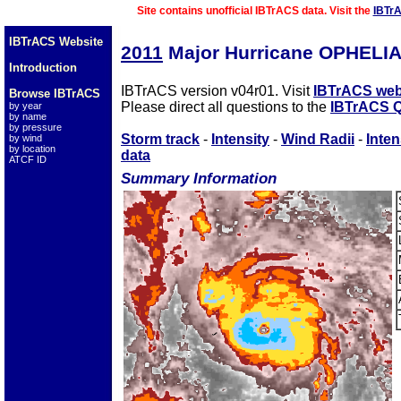
Site contains unofficial IBTrACS data. Visit the
IBTr
IBTrACS Website
2011
Major Hurricane OPHELIA
Introduction
IBTrACS version v04r01. Visit
IBTrACS web
Browse IBTrACS
Please direct all questions to the
IBTrACS Q
by year
by name
by pressure
Storm track
-
Intensity
-
Wind Radii
-
Inten
by wind
by location
data
ATCF ID
Summary Information