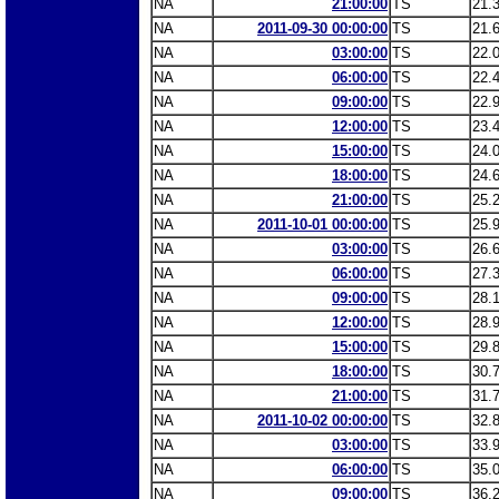
NA
21:00:00
TS
21.
NA
2011-09-30 00:00:00
TS
21.
NA
03:00:00
TS
22.
NA
06:00:00
TS
22.
NA
09:00:00
TS
22.
NA
12:00:00
TS
23.
NA
15:00:00
TS
24.
NA
18:00:00
TS
24.
NA
21:00:00
TS
25.
NA
2011-10-01 00:00:00
TS
25.
NA
03:00:00
TS
26.
NA
06:00:00
TS
27.
NA
09:00:00
TS
28.
NA
12:00:00
TS
28.
NA
15:00:00
TS
29.
NA
18:00:00
TS
30.
NA
21:00:00
TS
31.
NA
2011-10-02 00:00:00
TS
32.
NA
03:00:00
TS
33.
NA
06:00:00
TS
35.
NA
09:00:00
TS
36.