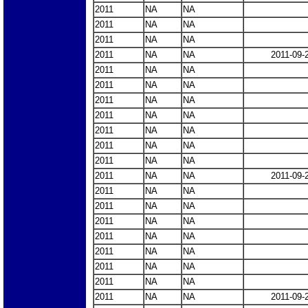
2011
NA
NA
2011
NA
NA
2011
NA
NA
2011
NA
NA
2011-09-
2011
NA
NA
2011
NA
NA
2011
NA
NA
2011
NA
NA
2011
NA
NA
2011
NA
NA
2011
NA
NA
2011
NA
NA
2011-09-
2011
NA
NA
2011
NA
NA
2011
NA
NA
2011
NA
NA
2011
NA
NA
2011
NA
NA
2011
NA
NA
2011
NA
NA
2011-09-