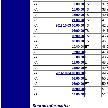
NA
12:00:00
TS
37.
NA
15:00:00
TS
38.
NA
18:00:00
TS
40.
NA
21:00:00
TS
41.
NA
2011-10-03 00:00:00
TS
42.
NA
03:00:00
TS
44.
NA
06:00:00
TS
45.
NA
09:00:00
TS
46.
NA
10:00:00
ET
46.
NA
12:00:00
ET
47.
NA
15:00:00
ET
48.
NA
18:00:00
ET
48.
NA
21:00:00
ET
49.
NA
2011-10-04 00:00:00
ET
49.
NA
03:00:00
ET
50.
NA
06:00:00
ET
50.
NA
09:00:00
ET
51.
NA
12:00:00
ET
51.
Source Information