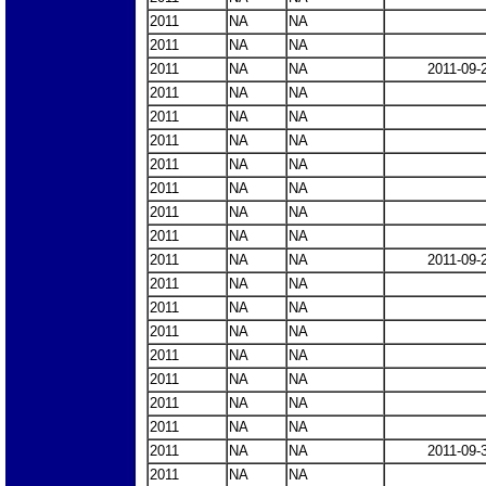
2011
NA
NA
2011
NA
NA
2011
NA
NA
2011-09-
2011
NA
NA
2011
NA
NA
2011
NA
NA
2011
NA
NA
2011
NA
NA
2011
NA
NA
2011
NA
NA
2011
NA
NA
2011-09-
2011
NA
NA
2011
NA
NA
2011
NA
NA
2011
NA
NA
2011
NA
NA
2011
NA
NA
2011
NA
NA
2011
NA
NA
2011-09-
2011
NA
NA