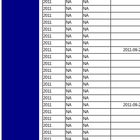
2011
NA
NA
2011
NA
NA
2011
NA
NA
2011
NA
NA
2011
NA
NA
2011
NA
NA
2011
NA
NA
2011
NA
NA
2011-09-
2011
NA
NA
2011
NA
NA
2011
NA
NA
2011
NA
NA
2011
NA
NA
2011
NA
NA
2011
NA
NA
2011
NA
NA
2011-09-
2011
NA
NA
2011
NA
NA
2011
NA
NA
2011
NA
NA
2011
NA
NA