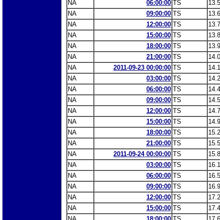
NA
06:00:00
TS
13.
NA
09:00:00
TS
13.
NA
12:00:00
TS
13.
NA
15:00:00
TS
13.
NA
18:00:00
TS
13.
NA
21:00:00
TS
14.
NA
2011-09-23 00:00:00
TS
14.
NA
03:00:00
TS
14.
NA
06:00:00
TS
14.
NA
09:00:00
TS
14.
NA
12:00:00
TS
14.
NA
15:00:00
TS
14.
NA
18:00:00
TS
15.
NA
21:00:00
TS
15.
NA
2011-09-24 00:00:00
TS
15.
NA
03:00:00
TS
16.
NA
06:00:00
TS
16.
NA
09:00:00
TS
16.
NA
12:00:00
TS
17.
NA
15:00:00
TS
17.
NA
18:00:00
TS
17.