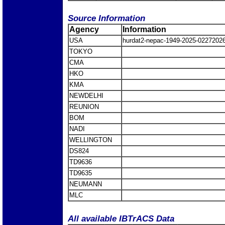
Source Information
Agency
Information
USA
hurdat2-nepac-1949-2025-0227202
TOKYO
CMA
HKO
KMA
NEWDELHI
REUNION
BOM
NADI
WELLINGTON
DS824
TD9636
TD9635
NEUMANN
MLC
All available IBTrACS Data