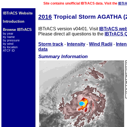
Site contains unofficial IBTrACS data. Visit the
IBTr
IBTrACS Website
2016
Tropical Storm AGATHA (
Introduction
IBTrACS version v04r01. Visit
IBTrACS web
Browse IBTrACS
Please direct all questions to the
IBTrACS Q
by year
by name
by pressure
Storm track
-
Intensity
-
Wind Radii
-
Inten
by wind
by location
data
ATCF ID
Summary Information