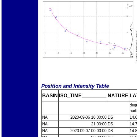
Position and Intensity Table
BASIN
ISO_TIME_________
NATURE
LA
deg
nort
NA
2020-09-06 18:00:00
DS
14.
NA
21:00:00
DS
14.
NA
2020-09-07 00:00:00
DS
14.