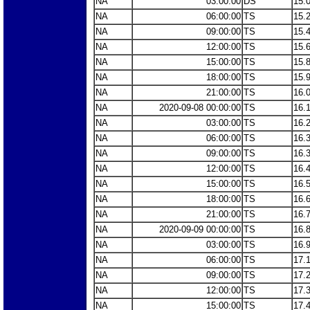
NA
03:00:00
DS
15.
NA
06:00:00
TS
15.
NA
09:00:00
TS
15.
NA
12:00:00
TS
15.
NA
15:00:00
TS
15.
NA
18:00:00
TS
15.
NA
21:00:00
TS
16.
NA
2020-09-08 00:00:00
TS
16.
NA
03:00:00
TS
16.
NA
06:00:00
TS
16.
NA
09:00:00
TS
16.
NA
12:00:00
TS
16.
NA
15:00:00
TS
16.
NA
18:00:00
TS
16.
NA
21:00:00
TS
16.
NA
2020-09-09 00:00:00
TS
16.
NA
03:00:00
TS
16.
NA
06:00:00
TS
17.
NA
09:00:00
TS
17.
NA
12:00:00
TS
17.
NA
15:00:00
TS
17.