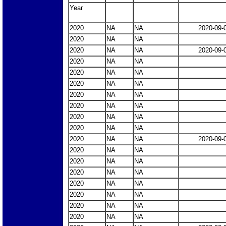
Year
2020
NA
NA
2020-09-
2020
NA
NA
2020
NA
NA
2020-09-
2020
NA
NA
2020
NA
NA
2020
NA
NA
2020
NA
NA
2020
NA
NA
2020
NA
NA
2020
NA
NA
2020
NA
NA
2020-09-
2020
NA
NA
2020
NA
NA
2020
NA
NA
2020
NA
NA
2020
NA
NA
2020
NA
NA
2020
NA
NA