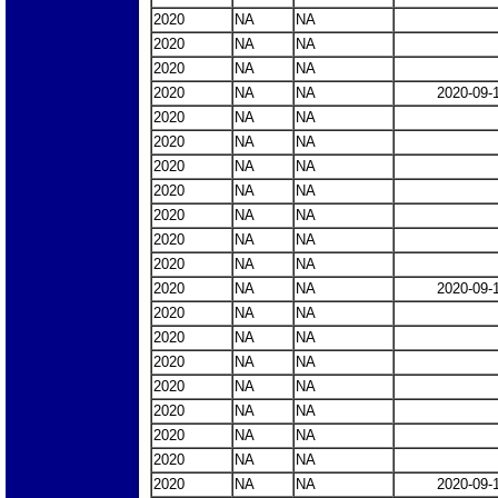
2020
NA
NA
2020
NA
NA
2020
NA
NA
2020
NA
NA
2020-09-
2020
NA
NA
2020
NA
NA
2020
NA
NA
2020
NA
NA
2020
NA
NA
2020
NA
NA
2020
NA
NA
2020
NA
NA
2020-09-
2020
NA
NA
2020
NA
NA
2020
NA
NA
2020
NA
NA
2020
NA
NA
2020
NA
NA
2020
NA
NA
2020
NA
NA
2020-09-