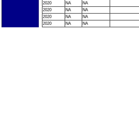
2020
NA
NA
2020
NA
NA
2020
NA
NA
2020
NA
NA