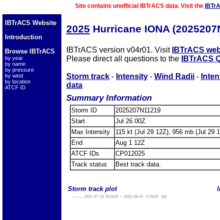
Site contains unofficial IBTrACS data. Visit the
IBTr
IBTrACS Website
2025
Hurricane IONA (2025207
Introduction
IBTrACS version v04r01. Visit
IBTrACS web
Browse IBTrACS
Please direct all questions to the
IBTrACS Q
by year
by name
by pressure
Storm track
-
Intensity
-
Wind Radii
-
Inten
by wind
by location
data
ATCF ID
Summary Information
Storm ID
2025207N11219
Start
Jul 26 00Z
Max Intensity
115 kt (Jul 29 12Z), 956 mb (Jul 29 
End
Aug 1 12Z
ATCF IDs
CP012025
Track status
Best track data.
Storm track plot
I