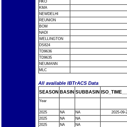
HKO
KMA
NEWDELHI
REUNION
BOM
NADI
WELLINGTON
DS824
TD9636
TD9635
NEUMANN
MLC
All available IBTrACS Data
SEASON
BASIN
SUBBASIN
ISO_TIME__
Year
2025
NA
NA
2025-09-
2025
NA
NA
2025
NA
NA