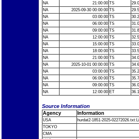
NA
21:00:00
TS
29.
NA
2025-09-30 00:00:00
TS
29.
NA
03:00:00
TS
30.
NA
06:00:00
TS
31.
NA
09:00:00
TS
31.
NA
12:00:00
TS
32.
NA
15:00:00
TS
33.
NA
18:00:00
TS
33.
NA
21:00:00
TS
34.
NA
2025-10-01 00:00:00
TS
34.
NA
03:00:00
TS
35.
NA
06:00:00
TS
35.
NA
09:00:00
TS
36.
NA
12:00:00
ET
36.
Source Information
Agency
Information
USA
hurdat2-1851-2025-02272026.txt
TOKYO
CMA